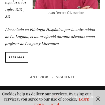
ligadas a los
siglos XIX y
Juan Ferrera Gil, escritor
XX
Licenciado en Filología Hispánica por la universidad
de La Laguna, el autor ejerció durante décadas como
profesor de Lengua y Literatura
LEER MÁS
ANTERIOR
SIGUIENTE
Cookies help us deliver our services. By using our
&
FUNCIONA CON
WORDPRESS
TEMA DE
ANDERS NORÉN
services, you agree to our use of cookies.
Learn
more
Got it