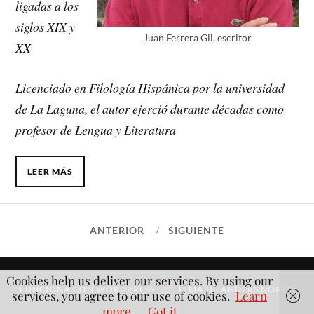
ligadas a los
siglos XIX y
Juan Ferrera Gil, escritor
XX
Licenciado en Filología Hispánica por la universidad
de La Laguna, el autor ejerció durante décadas como
profesor de Lengua y Literatura
LEER MÁS
ANTERIOR
SIGUIENTE
Cookies help us deliver our services. By using our
&
FUNCIONA CON
WORDPRESS
TEMA DE
ANDERS NORÉN
services, you agree to our use of cookies.
Learn
more
Got it