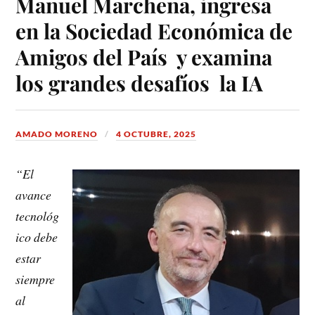
Manuel Marchena, ingresa
en la Sociedad Económica de
Amigos del País y examina
los grandes desafíos la IA
AMADO MORENO
4 OCTUBRE, 2025
“El
avance
tecnológ
ico debe
estar
siempre
al