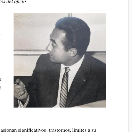
s del oficio
s”
a
ó
asionan significativos trastornos, límites a su