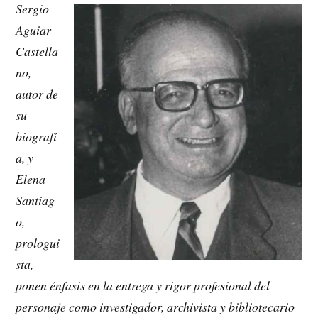
Sergio
Aguiar
Castella
no,
autor de
su
biografí
a, y
Elena
Santiag
o,
prologui
sta,
ponen énfasis en la entrega y rigor profesional del
personaje como investigador, archivista y bibliotecario