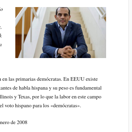
io
,
k
a
n en las primarias demócratas. En EEUU existe
tantes de habla hispana y su peso es fundamental
llinois y Texas, por lo que la labor en este campo
 el voto hispano para los «demócratas».
enero de 2008