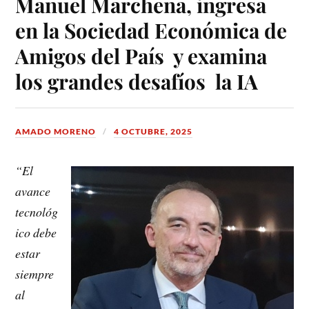
Manuel Marchena, ingresa
en la Sociedad Económica de
Amigos del País y examina
los grandes desafíos la IA
AMADO MORENO
4 OCTUBRE, 2025
“El
avance
tecnológ
ico debe
estar
siempre
al