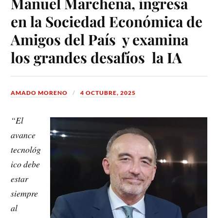
Manuel Marchena, ingresa
en la Sociedad Económica de
Amigos del País y examina
los grandes desafíos la IA
AMADO MORENO
4 OCTUBRE, 2025
“El
avance
tecnológ
ico debe
estar
siempre
al